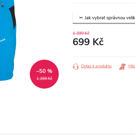
Jak vybrat správnou veli
1 399 Kč
699 Kč
Měrná
cena:
Dotaz k produktu
Hlí
–50 %
1 399 Kč