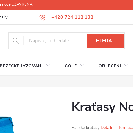
 Králové UZAVŘENA.
+420 724 112 132
na lyží, lyžáků, běžek
Úprava lyžáků na míru
Servis lyží Hradec Krá
HLEDAT
BĚŽECKÉ LYŽOVÁNÍ
GOLF
OBLEČENÍ
Kraťasy N
Pánské kraťasy
Detailní informac