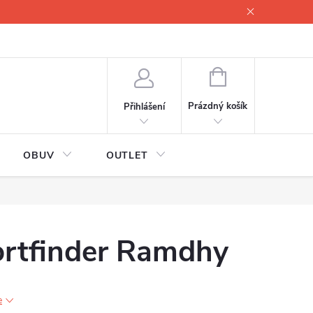
lové
Proč servisovat lyže
Testovací lyže
O nás
Fotogale
NÁKUPNÍ
KOŠÍK
Prázdný košík
Přihlášení
OBUV
OUTLET
ortfinder Ramdhy
e