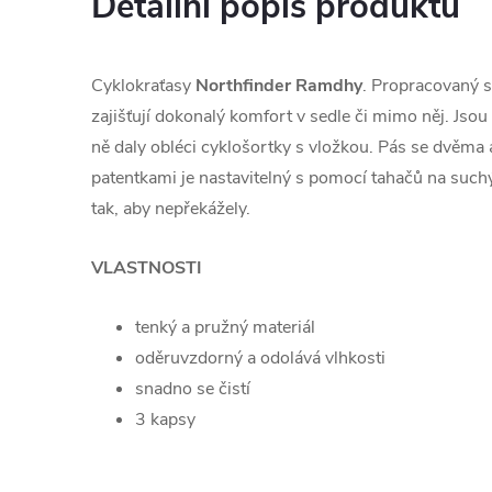
Detailní popis produktu
Cyklokraťasy
Northfinder Ramdhy
. Propracovaný s
zajišťují dokonalý komfort v sedle či mimo něj. Jsou
ně daly obléci cyklošortky s vložkou. Pás se dvěm
patentkami je nastavitelný s pomocí tahačů na such
tak, aby nepřekážely.
VLASTNOSTI
tenký a pružný materiál
oděruvzdorný a odolává vlhkosti
snadno se čistí
3 kapsy