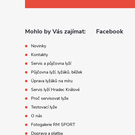
á
p
a
Mohlo by Vás zajímat:
Facebook
t
Novinky
Kontakty
í
Servis a půjčovna lyží
Půjčovna lyží, lyžáků, běžek
Úprava lyžáků na míru
Servis lyží Hradec Králové
Proč servisovat lyže
Testovací lyže
O nás
Fotogalerie RM SPORT
Doprava a platba