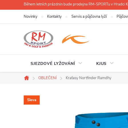
Přejít
Během letních prázdnin bude prodejna RM-SPORTu v Hradci
na
Novinky
Kontakty
Servis a půjčovna lyží
Půjčov
obsah
SJEZDOVÉ LYŽOVÁNÍ
KJUS
OBLEČENÍ
Kraťasy Nortfinder Ramdhy
Domů
Sleva