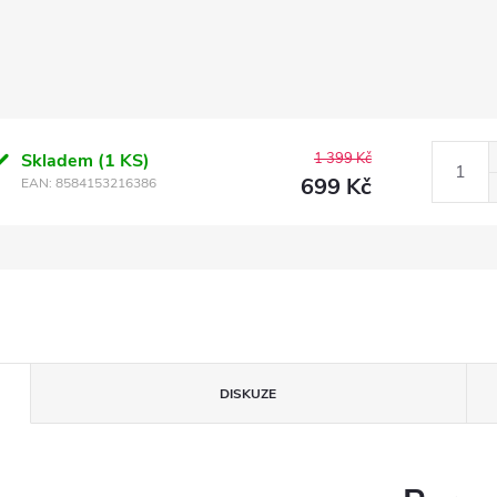
Skladem
(1 KS)
1 399 Kč
699 Kč
EAN:
8584153216386
DISKUZE