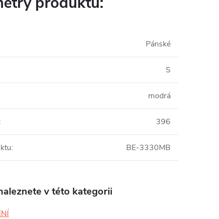
etry produktu:
Pánské
S
modrá
:
396
ktu
:
BE-3330MB
aleznete v této kategorii
NÍ