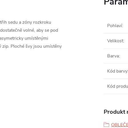
Param
třih sedu a zóny rozkroku
Pohlaví
:
 dostatečně volné, aby se pod
a asymetricky umístěnými
Velikost
:
ý zip. Ploché švy jsou umístěny
Barva
:
Kód barvy
Kód produ
Produkt n
OBLEČE