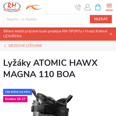
Přejít
NÁKUPNÍ
KOŠÍK
na
obsah
HLEDAT
Během letních prázdnin bude prodejna RM-SPORTu v Hradci Králové
UZAVŘENA.
SJEZDOVÉ LYŽOVÁNÍ
Lyžáky ATOMIC HAWX
MAGNA 110 BOA
Upravíme na míru
Kolekce 26-27