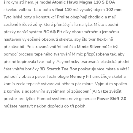
širokým střihem, je model
Atomic Hawx Magna 110 S BOA
skvělou volbou. Tato bota s
flexí 110
má vysoký objem
102 mm
.
Tyto lehké boty s konstrukcí
Prolite
obepínají chodidlo a mají
zesílené klíčové zóny, které přenášejí sílu na lyže. Místo spodní
přezky nabízí systém
BOA® Fit
díky obousměrnému jemnému
nastavení vylepšené obepnutí skeletu, aby šlo tvar flexibilně
přizpůsobit. Polstrovaná vnitřní botička
Mimic Silver
může být
pomocí procesu tepelného tvarování Mimic přizpůsobena tak, aby
přesně kopírovala tvar nohy. Asymetricky tvarovaná, elastická přední
část vnitřní botičky
3D Stretch Toe Box
poskytuje více místa a větší
pohodlí v oblasti palce. Technologie
Memory Fit
umožňuje skelet a
komín zcela tepelně vytvarovat během pár minut. Vyjmutím spoileru
z komínu s adaptivním systémem přizpůsobení (AFS) lze zvětšit
prostor pro lýtko. Pomocí systému nové generace
Power Shift 2.0
můžete nastavit náklon dopředu do tří poloh.