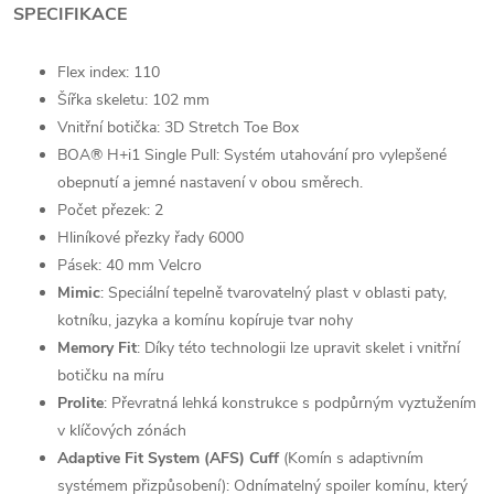
SPECIFIKACE
Flex index: 110
Šířka skeletu: 102 mm
Vnitřní botička: 3D Stretch Toe Box
BOA® H+i1 Single Pull: Systém utahování pro vylepšené
obepnutí a jemné nastavení v obou směrech.
Počet přezek: 2
Hliníkové přezky řady 6000
Pásek: 40 mm Velcro
Mimic
: Speciální tepelně tvarovatelný plast v oblasti paty,
kotníku, jazyka a komínu kopíruje tvar nohy
Memory Fit
: Díky této technologii lze upravit skelet i vnitřní
botičku na míru
Prolite
: Převratná lehká konstrukce s podpůrným vyztužením
v klíčových zónách
Adaptive Fit System (AFS) Cuff
(Komín s adaptivním
systémem přizpůsobení): Odnímatelný spoiler komínu, který