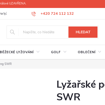
 Králové UZAVŘENA.
+420 724 112 132
na lyží, lyžáků, běžek
Úprava lyžáků na míru
Servis lyží Hradec Krá
HLEDAT
BĚŽECKÉ LYŽOVÁNÍ
GOLF
OBLEČENÍ
ting SWR
Lyžařské p
SWR