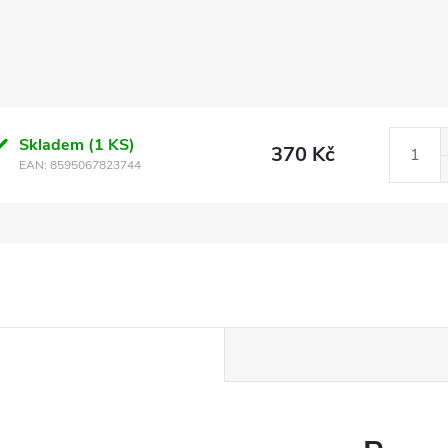
Skladem
(1 KS)
370 Kč
EAN:
8595067823744