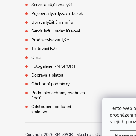
í
Servis a půjčovna lyží
Půjčovna lyží, lyžáků, běžek
Úprava lyžáků na míru
Servis lyží Hradec Králové
Proč servisovat lyže
Testovací lyže
O nás
Fotogalerie RM SPORT
Doprava a platba
Obchodní podmínky
Podmínky ochrany osobních
údajů
Odstoupení od kupní
Tento web p
smlouvy
procházením
s jejich pou
Copyright 2026
RM-SPORT
. Všechna práva vyhrazena.