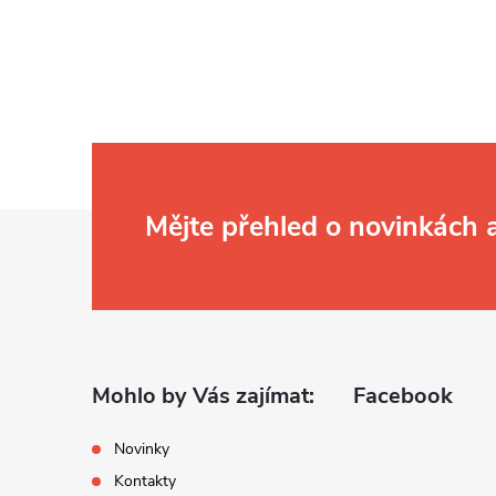
Z
Mějte přehled o novinkách
á
p
a
Mohlo by Vás zajímat:
Facebook
t
Novinky
Kontakty