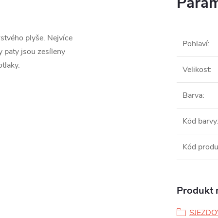
Param
stvého plyše. Nejvíce
Pohlaví
:
y paty jsou zesíleny
tlaky.
Velikost
:
Barva
:
Kód barvy
Kód produ
Produkt n
SJEZDO