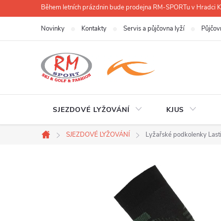
Přejít
Během letních prázdnin bude prodejna RM-SPORTu v Hradci
na
Novinky
Kontakty
Servis a půjčovna lyží
Půjčov
obsah
SJEZDOVÉ LYŽOVÁNÍ
KJUS
SJEZDOVÉ LYŽOVÁNÍ
Lyžařské podkolenky Las
Domů