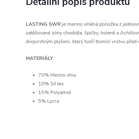
Detailní popis produktu
LASTING SWR
je merino vlněná ponožka z jednovr
zatěžované zóny chodidla, špičky, holeně a Achillov
dvojvrstvým plyšem, který tvoří tlumící vrstvu před o
MATERIÁLY
70% Merino vlna
10% Sil tex
15% Polyamid
5% Lycra