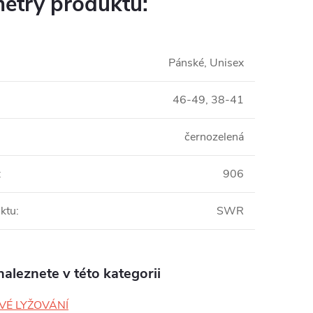
etry produktu:
Pánské, Unisex
46-49, 38-41
černozelená
:
906
ktu
:
SWR
aleznete v této kategorii
VÉ LYŽOVÁNÍ