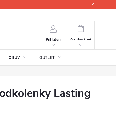
lové
Proč servisovat lyže
Testovací lyže
O nás
Fotogale
NÁKUPNÍ
KOŠÍK
Prázdný košík
Přihlášení
OBUV
OUTLET
odkolenky Lasting