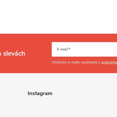
E-mail
a slevách
Vložením e-mailu souhlasíte s
podmínka
Instagram