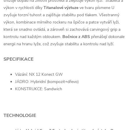
snižuje dopad na životní prostředí a zlepšuje výkon lyží. Stabilita a
výkon v rychlosti díky
Titanalové
výztuze
ve tvaru písmene U
zvyšuje torzní tuhost a zajišťuje stabilitu pod tlakem. Všestranný
výkon, kombinace mírného rockeru na špičce a patce vytváří lyži,
která se snadno ovládá, a zároveň si zachovává carvingový grip a
kontrolu nad každým obloukem.
Bočnice z ABS
přenášejí dokonale
energii na hranu lyže, což zvyšuje stabilitu a kontrolu nad lyží.
SPECIFIKACE
Vázání: NX 12 Konect GW
JÁDRO: Hybridní (kompozit+dřevo)
KONSTRUKCE: Sandwich
TECHNOLOGIE