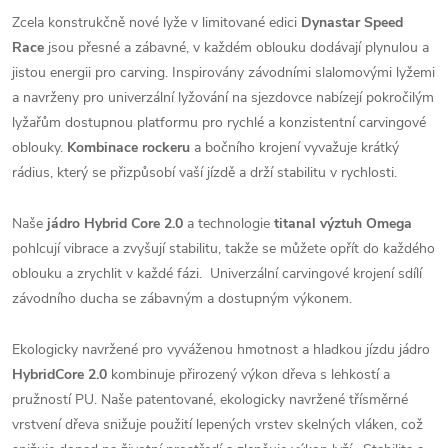
Zcela konstrukčně nové lyže v limitované edici
Dynastar Speed
Race
jsou přesné a zábavné, v každém oblouku dodávají plynulou a
jistou energii pro carving. Inspirovány závodními slalomovými lyžemi
a navrženy pro univerzální lyžování na sjezdovce nabízejí pokročilým
lyžařům dostupnou platformu pro rychlé a konzistentní carvingové
oblouky.
Kombinace rockeru
a bočního krojení vyvažuje krátký
rádius, který se přizpůsobí vaší jízdě a drží stabilitu v rychlosti.
Naše
jádro Hybrid Core 2.0
a technologie
titanal výztuh Omega
pohlcují vibrace a zvyšují stabilitu, takže se můžete opřít do každého
oblouku a zrychlit v každé fázi. Univerzální carvingové krojení sdílí
závodního ducha se zábavným a dostupným výkonem.
Ekologicky navržené pro vyváženou hmotnost a hladkou jízdu jádro
HybridCore 2.0
kombinuje přirozený výkon dřeva s lehkostí a
pružností PU. Naše patentované, ekologicky navržené třísměrné
vrstvení dřeva snižuje použití lepených vrstev skelných vláken, což