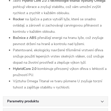
Jádro
Hybrid
Core 2.0
a
technologie titanal výztuhy Omega
pohlcují vibrace a zvyšují stabilitu, což vám umožní zvýšit
rychlost a zrychlit v každém oblouku.
Rocker
na špičce a patce vytváří lyže, které se snadno
ovládají, a zároveň si zachovávají carvingovou přilnavost a
kontrolu v každém oblouku.
Bočnice z ABS
přenášejí energii na hranu lyže, což zvyšuje
pevnost držení na hraně a kontrolu nad lyžemi.
Patentované, ekologicky navržené třísměrné vrstvení dřeva
snižuje použití lepených vrstev skelných vláken, což snižuje
dopad na životní prostředí a zlepšuje výkon lyží.
HybridCore 2.0
kombinuje přirozený výkon dřeva s lehkostí a
pružností PU.
Výztuha Omega Titanal ve tvaru písmene U zvyšuje torzní
tuhost a zajišťuje stabilitu v rychlosti.
Parametry produktu