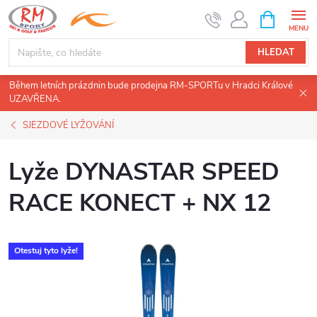
Přejít
NÁKUPNÍ
KOŠÍK
na
obsah
HLEDAT
Během letních prázdnin bude prodejna RM-SPORTu v Hradci Králové
UZAVŘENA.
SJEZDOVÉ LYŽOVÁNÍ
Lyže DYNASTAR SPEED
RACE KONECT + NX 12
Otestuj tyto lyže!