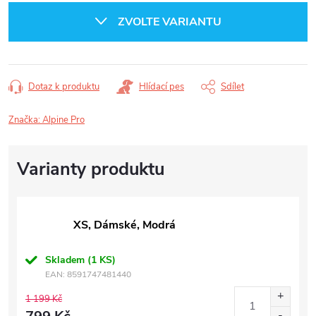
cena:
ZVOLTE VARIANTU
Dotaz k produktu
Hlídací pes
Sdílet
Značka:
Alpine Pro
XS, Dámské, Modrá
Skladem
(1 KS)
EAN:
8591747481440
1 199 Kč