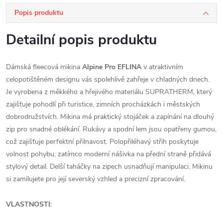
Popis produktu
Detailní popis produktu
Dámská fleecová mikina
Alpine Pro EFLINA
v atraktivním
celopotištěném designu vás spolehlivě zahřeje v chladných dnech.
Je vyrobena z měkkého a hřejivého materiálu SUPRATHERM, který
zajišťuje pohodlí při turistice, zimních procházkách i městských
dobrodružstvích. Mikina má praktický stojáček a zapínání na dlouhý
zip pro snadné oblékání. Rukávy a spodní lem jsou opatřeny gumou,
což zajišťuje perfektní přilnavost. Polopřiléhavý střih poskytuje
volnost pohybu, zatímco moderní nášivka na přední straně přidává
stylový detail. Delší taháčky na zipech usnadňují manipulaci. Mikinu
si zamilujete pro její severský vzhled a precizní zpracování.
VLASTNOSTI: