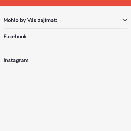
a
Mohlo by Vás zajímat:
t
í
Facebook
Instagram