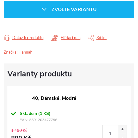
cena:
ZVOLTE VARIANTU
Dotaz k produktu
Hlídací pes
Sdílet
Značka:
Hannah
40, Dámské, Modrá
Skladem
(1 KS)
EAN:
8591203477796
1 490 Kč