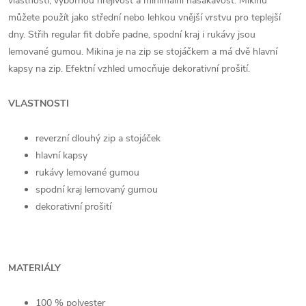
vlastnosti, výbornou hřejivost a minimální nasákavost. Mikinu
můžete použít jako střední nebo lehkou vnější vrstvu pro teplejší
dny. Střih
regular fit
dobře padne, spodní kraj i rukávy jsou
lemované gumou. Mikina je na zip se stojáčkem a má dvě hlavní
kapsy na zip. Efektní vzhled umocňuje dekorativní prošití.
VLASTNOSTI
reverzní dlouhý zip a stojáček
hlavní kapsy
rukávy lemované gumou
spodní kraj lemovaný gumou
dekorativní prošití
MATERIÁLY
100 % polyester