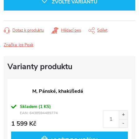
ZVOLTE VARIANTU
Dotaz k produktu
Hlídací pes
Sdílet
Značka:
Ice Peak
M, Pánské, khaki/šedá
Skladem
(1 KS)
EAN:
6438594489774
1 599 Kč