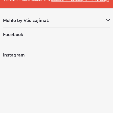
p
a
Mohlo by Vás zajímat:
t
í
Facebook
Instagram