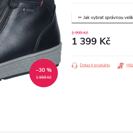
Jak vybrat správnou veli
1 999 Kč
1 399 Kč
Měrná
cena:
Dotaz k produktu
Hlí
–30 %
1 999 Kč