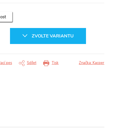
kost
ZVOLTE VARIANTU
dací pes
Sdílet
Tisk
Značka:
Kacper