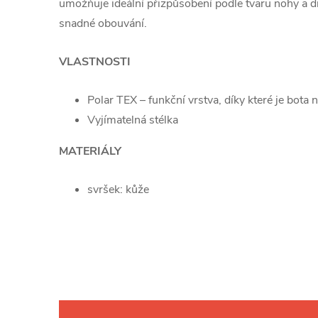
umožňuje ideální přizpůsobení podle tvaru nohy a dr
snadné obouvání.
VLASTNOSTI
Polar TEX – funkční vrstva, díky které je bot
Vyjímatelná stélka
MATERIÁLY
svršek: kůže