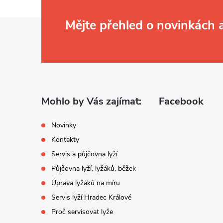
Z
Mějte přehled o novinkách
á
p
a
Mohlo by Vás zajímat:
Facebook
t
Novinky
Kontakty
í
Servis a půjčovna lyží
Půjčovna lyží, lyžáků, běžek
Úprava lyžáků na míru
Servis lyží Hradec Králové
Proč servisovat lyže