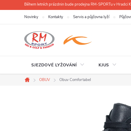
Přejít
Během letních prázdnin bude prodejna RM-SPORTu v Hradci
na
Novinky
Kontakty
Servis a půjčovna lyží
Půjčov
obsah
SJEZDOVÉ LYŽOVÁNÍ
KJUS
OBUV
Obuv Comfortabel
Domů