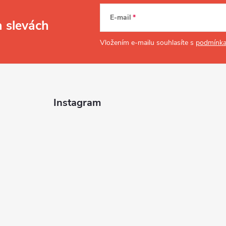
E-mail
a slevách
Vložením e-mailu souhlasíte s
podmínka
Instagram