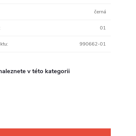
černá
:
01
ktu
:
990662-01
aleznete v této kategorii