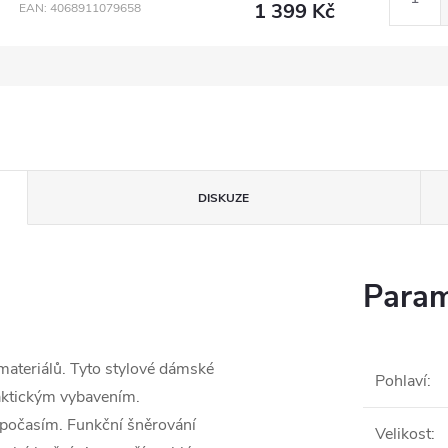
1 399 Kč
EAN:
4068911079658
DISKUZE
Param
materiálů. Tyto stylové dámské
Pohlaví
:
ktickým vybavením.
počasím. Funkční šněrování
Velikost
: