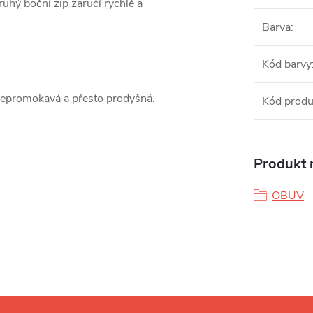
uhý boční zip zaručí rychlé a
Barva
:
Kód barvy
a nepromokavá a přesto prodyšná.
Kód produ
Produkt n
OBUV