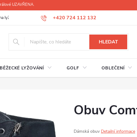
 Králové UZAVŘENA.
+420 724 112 132
na lyží, lyžáků, běžek
Úprava lyžáků na míru
Servis lyží Hradec Krá
HLEDAT
BĚŽECKÉ LYŽOVÁNÍ
GOLF
OBLEČENÍ
Obuv Comf
Dámská obuv
Detailní informace