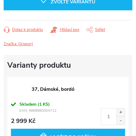
ZVOLTE VARIANTU
Dotaz k produktu
Hlídací pes
Sdílet
Značka:
Grisport
37, Dámské, bordó
Skladem
(1 KS)
EAN:
8888880004712
2 999 Kč