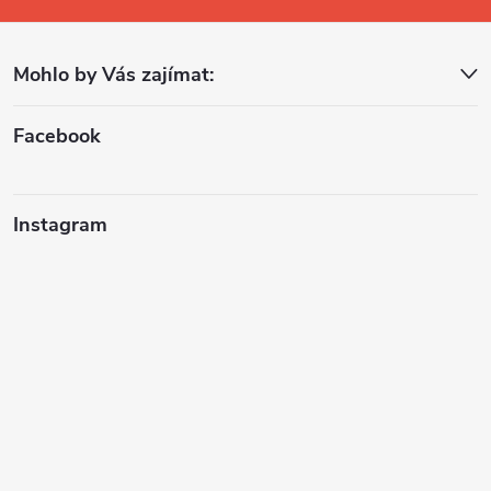
a
Mohlo by Vás zajímat:
t
í
Facebook
Instagram