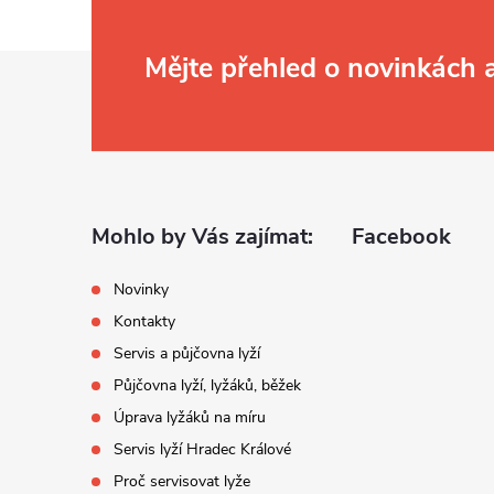
Z
Mějte přehled o novinkách
á
p
a
Mohlo by Vás zajímat:
Facebook
t
Novinky
Kontakty
í
Servis a půjčovna lyží
Půjčovna lyží, lyžáků, běžek
Úprava lyžáků na míru
Servis lyží Hradec Králové
Proč servisovat lyže