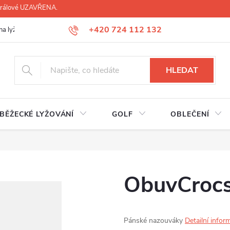
 Králové UZAVŘENA.
+420 724 112 132
na lyží, lyžáků, běžek
Úprava lyžáků na míru
Servis lyží Hradec Krá
HLEDAT
BĚŽECKÉ LYŽOVÁNÍ
GOLF
OBLEČENÍ
ObuvCrocs
Pánské nazouváky
Detailní infor