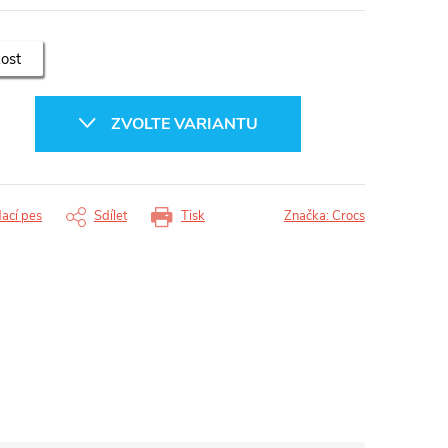
kost
ZVOLTE VARIANTU
dací pes
Sdílet
Tisk
Značka:
Crocs