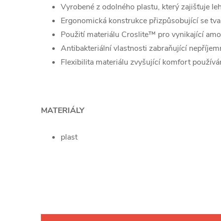
Vyrobené z odolného plastu, který zajišťuje le
Ergonomická konstrukce přizpůsobující se tva
Použití materiálu Croslite™ pro vynikající amor
Antibakteriální vlastnosti zabraňující nepří
Flexibilita materiálu zvyšující komfort používá
MATERIÁLY
plast