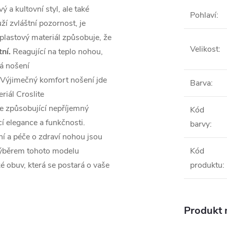
 a kultovní styl, ale také
Pohlaví
:
ží zvláštní pozornost, je
 plastový materiál způsobuje, že
Velikost
:
ní.
Reagující na teplo nohou,
lá nošení
Výjimečný komfort nošení jde
Barva
:
riál Croslite
ie způsobující nepříjemný
Kód
í elegance a funkčnosti.
barvy
:
ní a péče o zdraví nohou jsou
. Výběrem tohoto modelu
Kód
ké obuv, která se postará o vaše
produktu
:
Produkt n