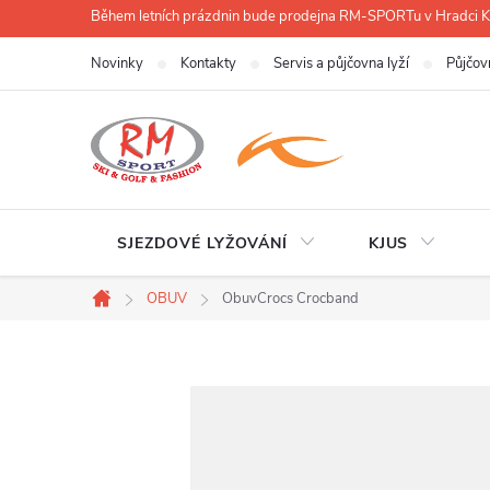
Přejít
Během letních prázdnin bude prodejna RM-SPORTu v Hradci
na
Novinky
Kontakty
Servis a půjčovna lyží
Půjčov
obsah
SJEZDOVÉ LYŽOVÁNÍ
KJUS
OBUV
ObuvCrocs Crocband
Domů