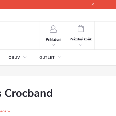
lové
Proč servisovat lyže
Testovací lyže
O nás
Fotogale
NÁKUPNÍ
KOŠÍK
Prázdný košík
Přihlášení
OBUV
OUTLET
 Crocband
mace