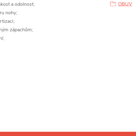
OBUV
hkost a odolnost;
ru nohy;
tizaci;
jemným zápachům;
ní;