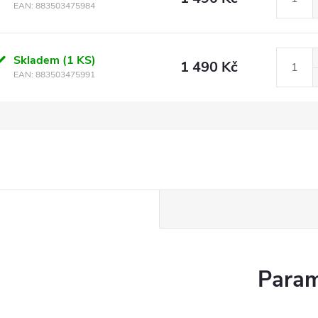
EAN:
883503475984
Skladem
(1 KS)
1 490 Kč
EAN:
883503475991
Param