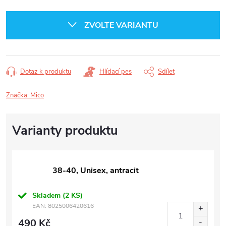
Měrná
cena:
ZVOLTE VARIANTU
Dotaz k produktu
Hlídací pes
Sdílet
Značka:
Mico
38-40, Unisex, antracit
Skladem
(2 KS)
EAN:
8025006420616
490 Kč