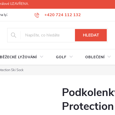
 Králové UZAVŘENA.
+420 724 112 132
na lyží, lyžáků, běžek
Úprava lyžáků na míru
Servis lyží Hradec Krá
HLEDAT
BĚŽECKÉ LYŽOVÁNÍ
GOLF
OBLEČENÍ
tection Ski Sock
Podkolenk
Protection