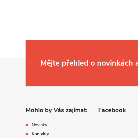
Z
Mějte přehled o novinkách
á
p
a
Mohlo by Vás zajímat:
Facebook
t
Novinky
Kontakty