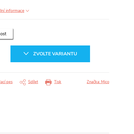
ilní informace
kost
ZVOLTE VARIANTU
dací pes
Sdílet
Tisk
Značka:
Mico