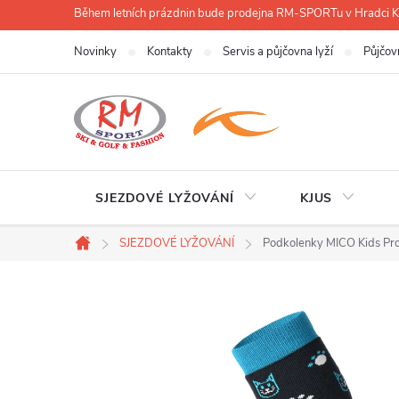
Přejít
Během letních prázdnin bude prodejna RM-SPORTu v Hradci
na
Novinky
Kontakty
Servis a půjčovna lyží
Půjčov
obsah
SJEZDOVÉ LYŽOVÁNÍ
KJUS
SJEZDOVÉ LYŽOVÁNÍ
Podkolenky MICO Kids Pro
Domů