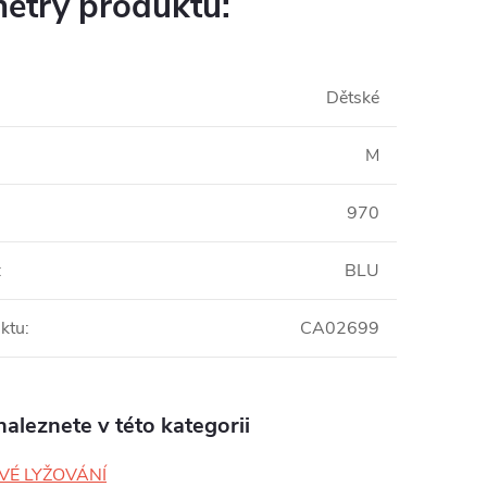
etry produktu:
Dětské
M
970
:
BLU
ktu
:
CA02699
aleznete v této kategorii
VÉ LYŽOVÁNÍ