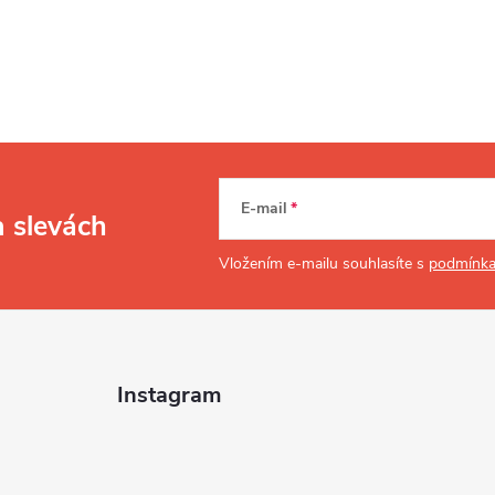
E-mail
a slevách
Vložením e-mailu souhlasíte s
podmínka
Instagram