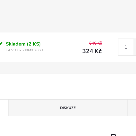
Skladem
(2 KS)
540 Kč
324 Kč
EAN:
8025006887068
DISKUZE