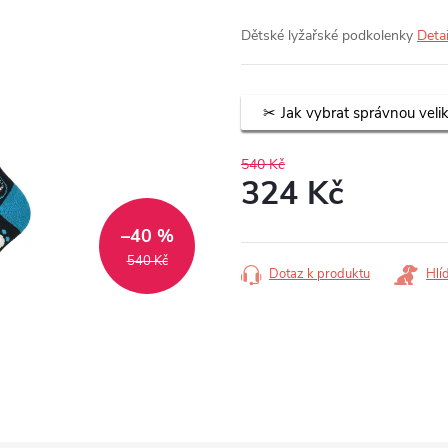
Dětské lyžařské podkolenky
Deta
Jak vybrat správnou veli
540 Kč
324 Kč
Měrná
–40 %
cena:
540 Kč
Dotaz k produktu
Hlí