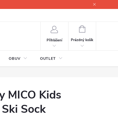
lové
Proč servisovat lyže
Testovací lyže
O nás
Fotogale
NÁKUPNÍ
KOŠÍK
Prázdný košík
Přihlášení
OBUV
OUTLET
y MICO Kids
 Ski Sock