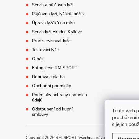
í
Servis a půjčovna lyží
Půjčovna lyží, lyžáků, běžek
Úprava lyžáků na míru
Servis lyží Hradec Králové
Proč servisovat lyže
Testovací lyže
O nás
Fotogalerie RM SPORT
Doprava a platba
Obchodní podmínky
Podmínky ochrany osobních
údajů
Odstoupení od kupní
Tento web p
smlouvy
procházením
s jejich pou
Copyright 2026
RM-SPORT
. Všechna práva vyhrazena.