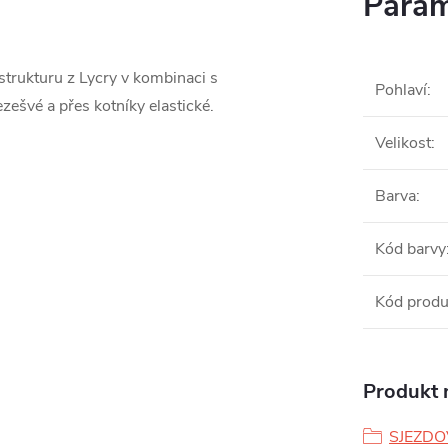
Param
strukturu z Lycry v kombinaci s
Pohlaví
:
zešvé a přes kotníky elastické.
Velikost
:
Barva
:
Kód barvy
Kód produ
Produkt n
SJEZDO