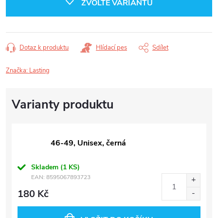
ZVOLTE VARIANTU
Dotaz k produktu
Hlídací pes
Sdílet
Značka:
Lasting
46-49, Unisex, černá
Skladem
(1 KS)
EAN:
8595067893723
180 Kč