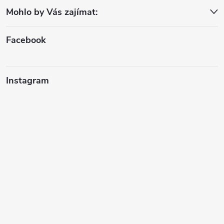
Mohlo by Vás zajímat:
t
í
Facebook
Instagram