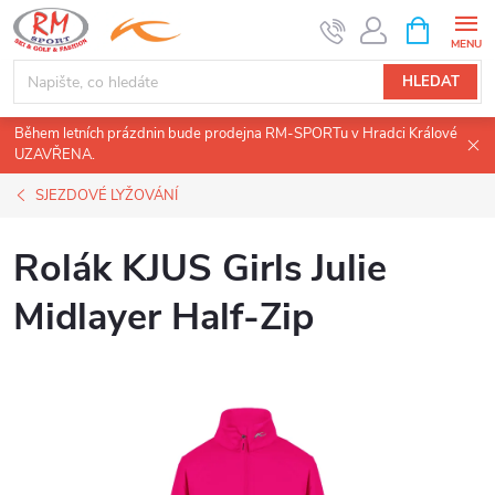
Přejít
NÁKUPNÍ
KOŠÍK
na
obsah
HLEDAT
Během letních prázdnin bude prodejna RM-SPORTu v Hradci Králové
UZAVŘENA.
SJEZDOVÉ LYŽOVÁNÍ
Rolák KJUS Girls Julie
Midlayer Half-Zip