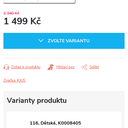
2 340 Kč
1 499 Kč
Měrná
cena:
ZVOLTE VARIANTU
Dotaz k produktu
Hlídací pes
Sdílet
Značka:
KJUS
116, Dětské, K0008405