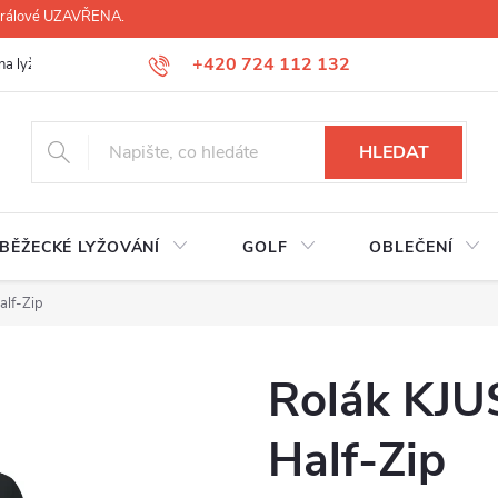
 Králové UZAVŘENA.
+420 724 112 132
na lyží, lyžáků, běžek
Úprava lyžáků na míru
Servis lyží Hradec Krá
HLEDAT
BĚŽECKÉ LYŽOVÁNÍ
GOLF
OBLEČENÍ
alf-Zip
Rolák KJU
Half-Zip