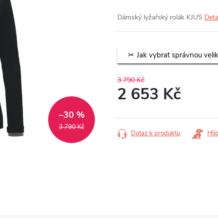
Dámský lyžařský rolák KJUS
Deta
Jak vybrat správnou veli
3 790 Kč
2 653 Kč
Měrná
–30 %
cena:
3 790 Kč
Dotaz k produktu
Hlí