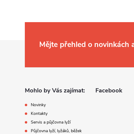
Z
Mějte přehled o novinkách
á
p
a
Mohlo by Vás zajímat:
Facebook
t
Novinky
Kontakty
í
Servis a půjčovna lyží
Půjčovna lyží, lyžáků, běžek