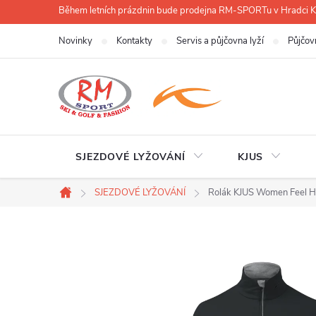
Přejít
Během letních prázdnin bude prodejna RM-SPORTu v Hradci
na
Novinky
Kontakty
Servis a půjčovna lyží
Půjčov
obsah
SJEZDOVÉ LYŽOVÁNÍ
KJUS
SJEZDOVÉ LYŽOVÁNÍ
Rolák KJUS Women Feel H
Domů