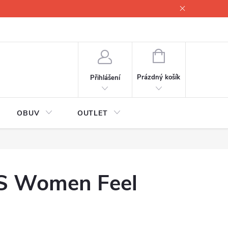
lové
Proč servisovat lyže
Testovací lyže
O nás
Fotogale
NÁKUPNÍ
KOŠÍK
Prázdný košík
Přihlášení
OBUV
OUTLET
S Women Feel