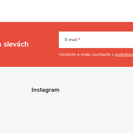
E-mail
a slevách
Vložením e-mailu souhlasíte s
podmínka
Instagram