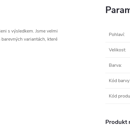
Param
ojeni s výsledkem. Jsme velmi
Pohlaví
:
 barevných variantách, které
Velikost
:
Barva
:
Kód barvy
Kód produ
Produkt n