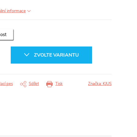
ilní informace
kost
ZVOLTE VARIANTU
dací pes
Sdílet
Tisk
Značka:
KJUS