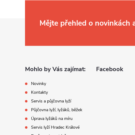
Z
Mějte přehled o novinkách
á
p
a
Mohlo by Vás zajímat:
Facebook
t
Novinky
Kontakty
í
Servis a půjčovna lyží
Půjčovna lyží, lyžáků, běžek
Úprava lyžáků na míru
Servis lyží Hradec Králové