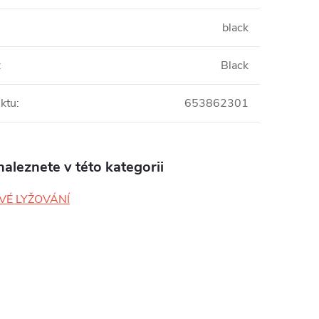
black
:
Black
ktu
:
653862301
aleznete v této kategorii
VÉ LYŽOVÁNÍ