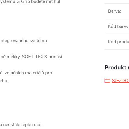
systému G Grip budete mít hůl
Barva
:
Kód barvy
z integrovaného systému
Kód produ
mně měkký. SOFT-TEX® přináší
Produkt n
ně izolačních materiálů pro
SJEZDO
rhu.
 a neustále teplé ruce.