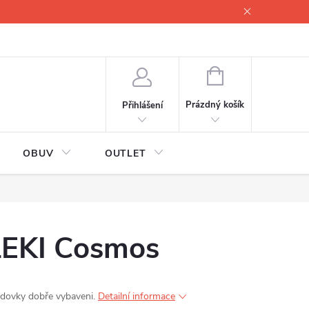
lové
Proč servisovat lyže
Testovací lyže
O nás
Fotogale
NÁKUPNÍ
KOŠÍK
Prázdný košík
Přihlášení
OBUV
OUTLET
LEKI Cosmos
zdovky dobře vybaveni.
Detailní informace