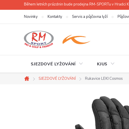
Přejít
Během letních prázdnin bude prodejna RM-SPORTu v Hradci
na
Novinky
Kontakty
Servis a půjčovna lyží
Půjčov
obsah
SJEZDOVÉ LYŽOVÁNÍ
KJUS
SJEZDOVÉ LYŽOVÁNÍ
Rukavice LEKI Cosmos
Domů