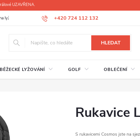
 Králové UZAVŘENA.
+420 724 112 132
na lyží, lyžáků, běžek
Úprava lyžáků na míru
Servis lyží Hradec Krá
HLEDAT
BĚŽECKÉ LYŽOVÁNÍ
GOLF
OBLEČENÍ
Rukavice 
S rukavicemi Cosmos jste na sje