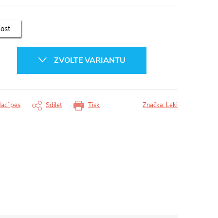
kost
ZVOLTE VARIANTU
dací pes
Sdílet
Tisk
Značka:
Leki