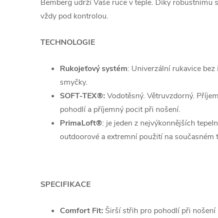
Bemberg udrží Vaše ruce v teple. Díky robustnímu 
vždy pod kontrolou.
TECHNOLOGIE
Rukojeťový systém
: Univerzální rukavice be
smyčky.
SOFT-TEX®:
Vodotěsný. Větruvzdorný. Příje
pohodlí a příjemný pocit při nošení.
PrimaLoft®
: je jeden z nejvýkonnějších tepel
outdoorové a extremní použití na současném t
SPECIFIKACE
Comfort Fit:
Širší střih pro pohodlí při nošení