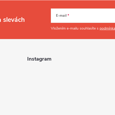
E-mail
a slevách
Vložením e-mailu souhlasíte s
podmínka
Instagram