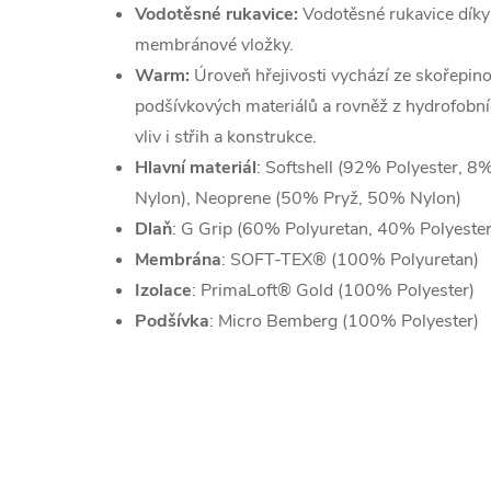
Vodotěsné rukavice:
Vodotěsné rukavice díky
membránové vložky.
Warm:
Úroveň hřejivosti vychází ze skořepino
podšívkových materiálů a rovněž z hydrofobníc
vliv i střih a konstrukce.
Hlavní
materiál
: Softshell (92% Polyester, 8
Nylon), Neoprene (50% Pryž, 50% Nylon)
Dlaň
: G Grip (60% Polyuretan, 40% Polyester
M
embrána
: SOFT-TEX® (100% Polyuretan)
Izolace
: PrimaLoft® Gold (100% Polyester)
Podšívka
: Micro Bemberg (100% Polyester)