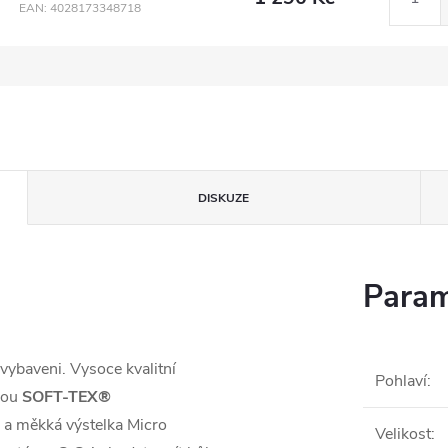
EAN:
4028173348718
DISKUZE
Param
vybaveni. Vysoce kvalitní
Pohlaví
:
ánou
SOFT-TEX®
 a měkká výstelka Micro
Velikost
: