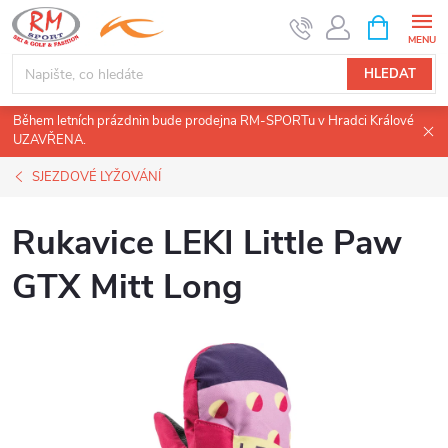
Přejít
NÁKUPNÍ
KOŠÍK
na
obsah
HLEDAT
Během letních prázdnin bude prodejna RM-SPORTu v Hradci Králové
UZAVŘENA.
SJEZDOVÉ LYŽOVÁNÍ
Rukavice LEKI Little Paw
GTX Mitt Long