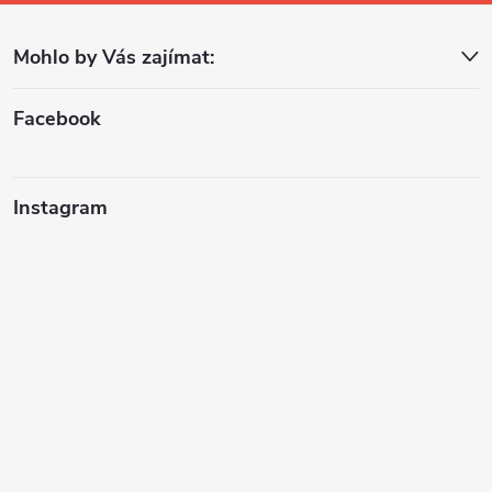
a
Mohlo by Vás zajímat:
t
í
Facebook
Instagram