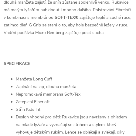
dlouhá manžeta zajistí, že sníh zůstane spolehlivě venku. Rukavice
má malým lyžařům nabídnout i mnoho dalšího. Polstrování Fibreloft
v kombinaci s membránou
SOFT-TEX®
zajišťuje teplé a suché ruce,
zatímco dlaň G Grip se stará o to, aby hole bezpečně ležely v ruce.
Vnitřní podšívka Micro Bemberg zajišťuje pocit sucha.
SPECIFIKACE
Manžeta Long Cuff
Zapínání na zip, dlouhá manžeta
Nepromokavá membrána Soft-Tex
Zateplení Fiberloft
Střih Kids Fit
Design vhodný pro děti: Rukavice jsou navrženy s ohledem
na mladé lyžaře a vyznačují se střihem a stylem, který
vyhovuje dětským rukám. Lehce se oblékají a svlékají, díky