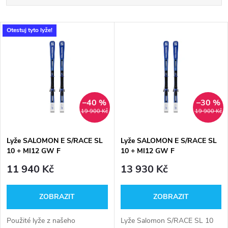
a
Nejlevnější
V
Otestuj tyto lyže!
Nejdražší
z
ý
Nejprodávanější
e
p
Abecedně
n
i
–40 %
–30 %
19 900 Kč
19 900 Kč
í
s
p
Lyže SALOMON E S/RACE SL
Lyže SALOMON E S/RACE SL
10 + MI12 GW F
10 + MI12 GW F
p
r
11 940 Kč
13 930 Kč
r
o
ZOBRAZIT
ZOBRAZIT
o
d
Použité lyže z našeho
Lyže Salomon S/RACE SL 10