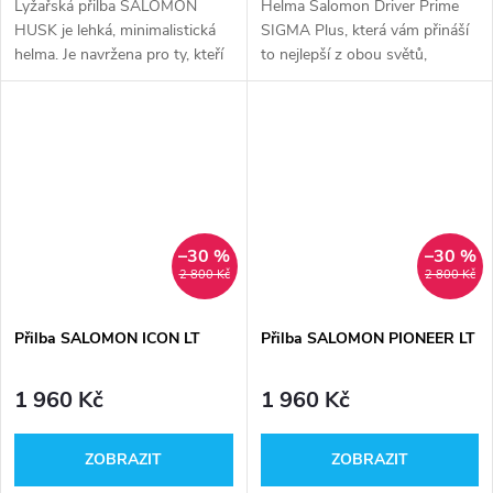
Lyžařská přilba SALOMON
Helma Salomon Driver Prime
HUSK je lehká, minimalistická
SIGMA Plus, která vám přináší
helma. Je navržena pro ty, kteří
to nejlepší z obou světů,
chtějí maximalizovat své
dokonale imituje tradiční
pohodlí a styl bez velkého
spojení helmy a brýlí.
nastavování a zdržování.
–30 %
–30 %
2 800 Kč
2 800 Kč
Přilba SALOMON ICON LT
Přilba SALOMON PIONEER LT
1 960 Kč
1 960 Kč
ZOBRAZIT
ZOBRAZIT