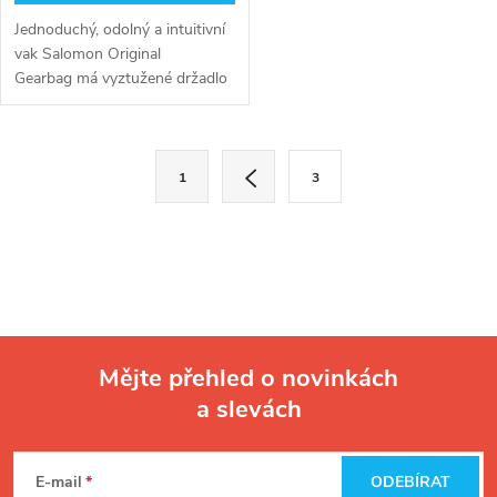
Jednoduchý, odolný a intuitivní
vak Salomon Original
Gearbag má vyztužené držadlo
a snadný přístup k úložnému
prostoru. Nemluvě o novém
designu a logu Salomon.
O
S
1
3
t
v
r
l
á
n
á
k
d
o
Mějte přehled o novinkách
v
a
a slevách
á
Z
c
n
á
í
í
E-mail
ODEBÍRAT