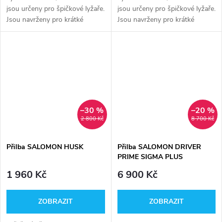
jsou určeny pro špičkové lyžaře.
jsou určeny pro špičkové lyžaře.
Jsou navrženy pro krátké
Jsou navrženy pro krátké
slalomové oblouky a vynikají na
slalomové oblouky a vynikají na
upravených sjezdovkách.
upravených sjezdovkách.
–30 %
–20 %
2 800 Kč
8 700 Kč
Přilba SALOMON HUSK
Přilba SALOMON DRIVER
PRIME SIGMA PLUS
1 960 Kč
6 900 Kč
ZOBRAZIT
ZOBRAZIT