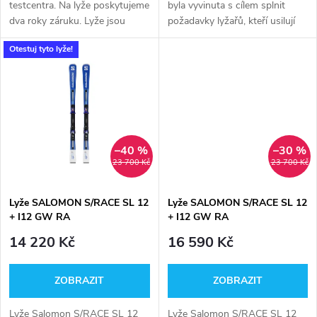
d
testcentra. Na lyže poskytujeme
byla vyvinuta s cílem splnit
u
dva roky záruku. Lyže jsou
požadavky lyžařů, kteří usilují
u
pravidelně servisovány v našem
o dokonalou jízdu, a umožňuje
Otestuj tyto lyže!
servisním středisku Montana,
jim snadno a efektivně sjíždět
k
kde je při pravidelném servisu
i ty nejstrmější svahy.
k
odběr...
t
t
ů
ů
–40 %
–30 %
23 700 Kč
23 700 Kč
Lyže SALOMON S/RACE SL 12
Lyže SALOMON S/RACE SL 12
+ I12 GW RA
+ I12 GW RA
14 220 Kč
16 590 Kč
ZOBRAZIT
ZOBRAZIT
Lyže Salomon S/RACE SL 12
Lyže Salomon S/RACE SL 12