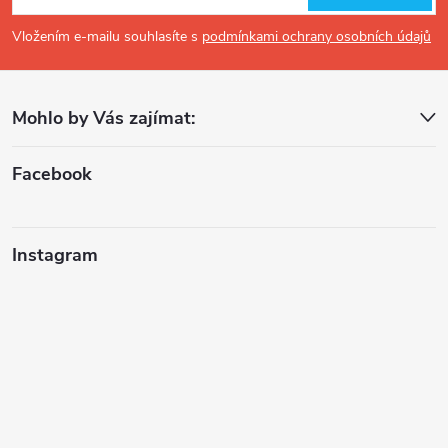
p
p
Vložením e-mailu souhlasíte s
podmínkami ochrany osobních údajů
r
a
v
Mohlo by Vás zajímat:
t
k
í
Facebook
y
v
Instagram
ý
p
i
s
u