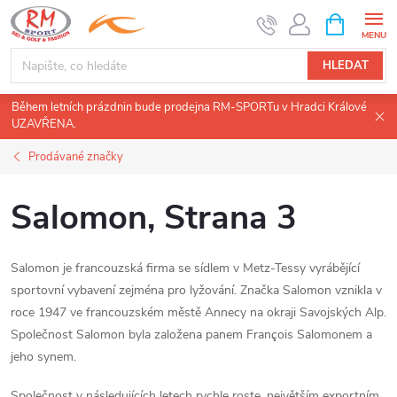
Přejít
NÁKUPNÍ
KOŠÍK
na
obsah
HLEDAT
Během letních prázdnin bude prodejna RM-SPORTu v Hradci Králové
UZAVŘENA.
Prodávané značky
Salomon
, Strana 3
Salomon je francouzská firma se sídlem v Metz-Tessy vyrábějící
sportovní vybavení zejména pro lyžování. Značka Salomon vznikla v
roce 1947 ve francouzském městě Annecy na okraji Savojských Alp.
Společnost Salomon byla založena panem François Salomonem a
jeho synem.
Společnost v následujících letech rychle roste, největším exportním