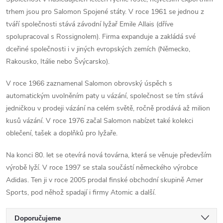
trhem jsou pro Salomon Spojené státy. V roce 1961 se jednou z
tváří společnosti stává závodní lyžař Emile Allais (dříve
spolupracoval s Rossignolem). Firma expanduje a zakládá své
dceřiné společnosti i v jiných evropských zemích (Německo,
Rakousko, Itálie nebo Švýcarsko).
V roce 1966 zaznamenal Salomon obrovský úspěch s
automatickým uvolněním paty u vázání, společnost se tím stává
jedničkou v prodeji vázání na celém světě, ročně prodává až milion
kusů vázání. V roce 1976 začal Salomon nabízet také kolekci
oblečení, tašek a doplňků pro lyžaře.
Na konci 80. let se otevírá nová továrna, která se věnuje především
výrobě lyží. V roce 1997 se stala součástí německého výrobce
Adidas. Ten ji v roce 2005 prodal finské obchodní skupině Amer
Sports, pod něhož spadají i firmy Atomic a další.
Ř
Doporučujeme