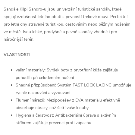
Sandále Kilpi Sandro-u jsou univerzální turistické sandály, které
spojují vzdušnost letního obutí s pevností trekové obuvi. Perfektní
pro letní dny strávené turistikou, cestováním nebo běžným nošením
ve městě. Jsou lehké, prodyšné a pevné sandály vhodné i pro
náročnější terén.
VLASTNOSTI
valitní materiály: Svršek boty z prvotřídní kůže zajišťuje
pohodlí i při celodenním nošení.
Snadné přizpůsobení: Systém FAST LOCK LACING umožňuje
rychlé nazouvání a vyzouvání.
Tlumení nárazů: Mezipodešev z EVA materiálu efektivně
absorbuje nárazy, což šetří vaše klouby.
Hygiena a čerstvost: Antibakteriální úprava s aktivním
stříbrem zajišťuje prevenci proti zápachu.