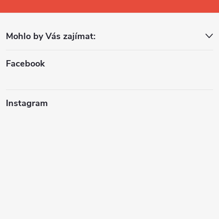
a
Mohlo by Vás zajímat:
t
í
Facebook
Instagram