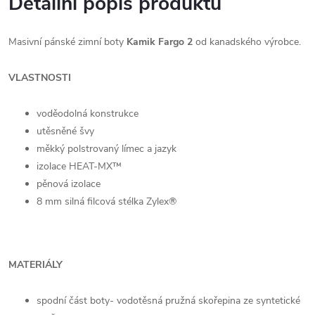
Detailní popis produktu
Masivní pánské zimní boty
Kamik Fargo 2
od kanadského výrobce.
VLASTNOSTI
voděodolná konstrukce
utěsněné švy
měkký polstrovaný límec a jazyk
izolace HEAT-MX™
pěnová izolace
8 mm silná filcová stélka Zylex®
MATERIÁLY
spodní část boty- vodotěsná pružná skořepina ze syntetické