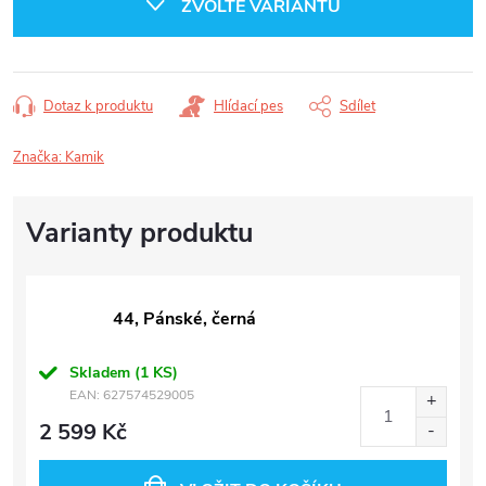
ZVOLTE VARIANTU
Dotaz k produktu
Hlídací pes
Sdílet
Značka:
Kamik
44, Pánské, černá
Skladem
(1 KS)
EAN:
627574529005
2 599 Kč