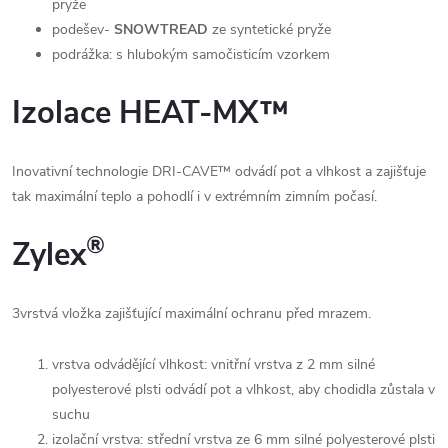
pryže
podešev-
SNOWTREAD
ze syntetické pryže
podrážka: s hlubokým samočisticím vzorkem
Izolace HEAT-MX™
Inovativní technologie DRI-CAVE™ odvádí pot a vlhkost a zajišťuje
tak maximální teplo a pohodlí i v extrémním zimním počasí.
®
Zylex
3vrstvá vložka zajišťující maximální ochranu před mrazem.
vrstva odvádějící vlhkost: vnitřní vrstva z 2 mm silné
polyesterové plsti odvádí pot a vlhkost, aby chodidla zůstala v
suchu
izolační vrstva: střední vrstva ze 6 mm silné polyesterové plsti