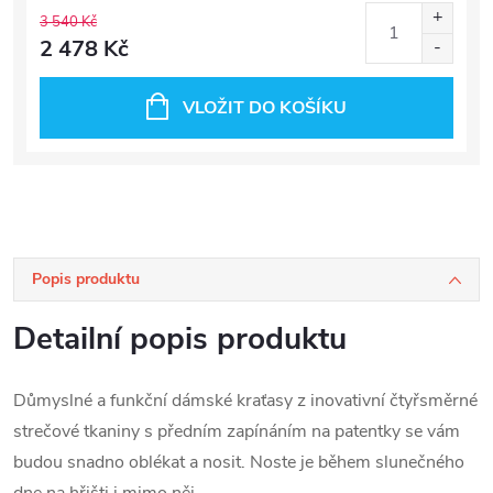
3 540 Kč
2 478 Kč
VLOŽIT DO KOŠÍKU
Popis produktu
Detailní popis produktu
Důmyslné a funkční dámské kraťasy z inovativní čtyřsměrné
strečové tkaniny s předním zapínáním na patentky se vám
budou snadno oblékat a nosit. Noste je během slunečného
dne na hřišti i mimo něj.