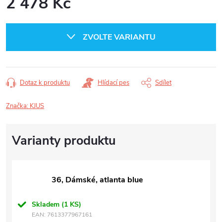
2 478 Kč
Měrná
cena:
ZVOLTE VARIANTU
Dotaz k produktu
Hlídací pes
Sdílet
Značka:
KJUS
36, Dámské, atlanta blue
Skladem
(1 KS)
EAN:
7613377967161