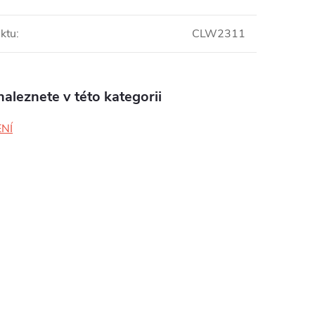
ktu
:
CLW2311
aleznete v této kategorii
NÍ