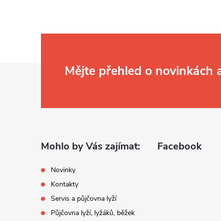
Z
Mějte přehled o novinkách
á
p
a
Mohlo by Vás zajímat:
Facebook
t
Novinky
Kontakty
í
Servis a půjčovna lyží
Půjčovna lyží, lyžáků, běžek