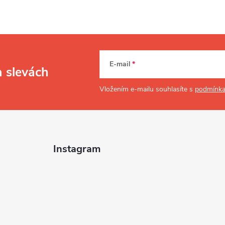
E-mail
a slevách
Vložením e-mailu souhlasíte s
podmínka
Instagram