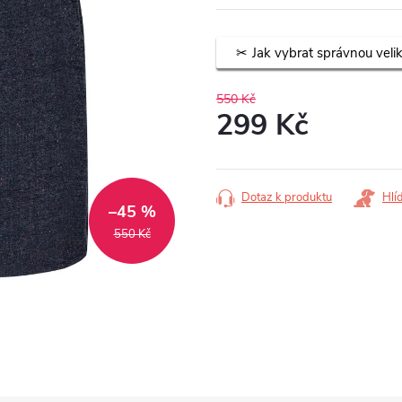
Jak vybrat správnou veli
550 Kč
299 Kč
Měrná
cena:
Dotaz k produktu
Hlí
–45 %
550 Kč