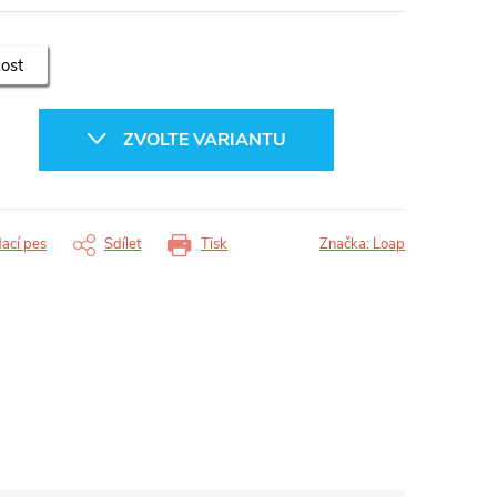
kost
ZVOLTE VARIANTU
dací pes
Sdílet
Tisk
Značka:
Loap