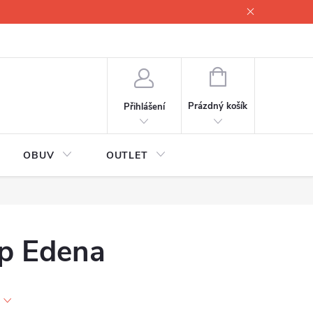
lové
Proč servisovat lyže
Testovací lyže
O nás
Fotogale
NÁKUPNÍ
KOŠÍK
Prázdný košík
Přihlášení
OBUV
OUTLET
p Edena