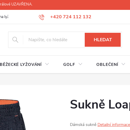
 Králové UZAVŘENA.
+420 724 112 132
na lyží, lyžáků, běžek
Úprava lyžáků na míru
Servis lyží Hradec Krá
HLEDAT
BĚŽECKÉ LYŽOVÁNÍ
GOLF
OBLEČENÍ
Sukně Loa
Dámská sukně
Detailní informace