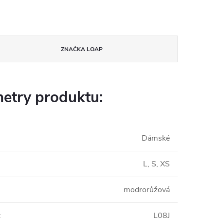
ZNAČKA
LOAP
etry produktu:
Dámské
L, S, XS
modrorůžová
:
L08J