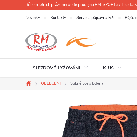
Přejít
Během letních prázdnin bude prodejna RM-SPORTu v Hradci
na
Novinky
Kontakty
Servis a půjčovna lyží
Půjčov
obsah
SJEZDOVÉ LYŽOVÁNÍ
KJUS
OBLEČENÍ
Sukně Loap Edena
Domů