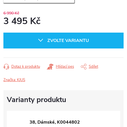
6 990 Kč
3 495 Kč
Měrná
cena:
ZVOLTE VARIANTU
Dotaz k produktu
Hlídací pes
Sdílet
Značka:
KJUS
38, Dámské, K0044802