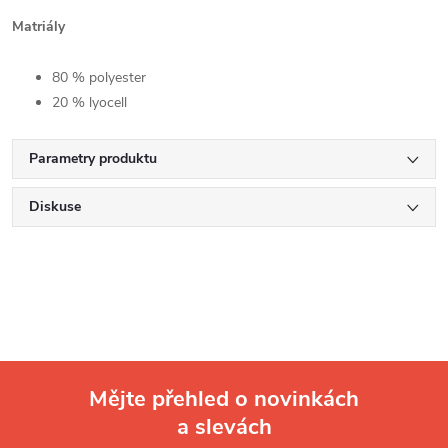
Matriály
80 % polyester
20 % lyocell
Parametry produktu
Diskuse
Mějte přehled o novinkách
a slevách
Z