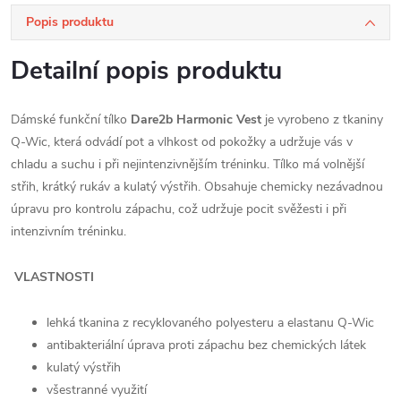
Popis produktu
Detailní popis produktu
Dámské funkční tílko
Dare2b Harmonic Vest
je vyrobeno z tkaniny
Q-Wic, která odvádí pot a vlhkost od pokožky a udržuje vás v
chladu a suchu i při nejintenzivnějším tréninku. Tílko má volnější
střih, krátký rukáv a kulatý výstřih. Obsahuje chemicky nezávadnou
úpravu pro kontrolu zápachu, což udržuje pocit svěžesti i při
intenzivním tréninku.
VLASTNOSTI
lehká tkanina z recyklovaného polyesteru a elastanu Q-Wic
antibakteriální úprava proti zápachu bez chemických látek
kulatý výstřih
všestranné využití