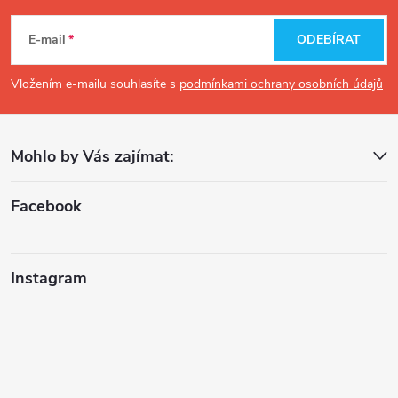
á
E-mail
ODEBÍRAT
p
Vložením e-mailu souhlasíte s
podmínkami ochrany osobních údajů
a
Mohlo by Vás zajímat:
t
í
Facebook
Instagram