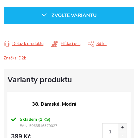
Měrná
cena:
ZVOLTE VARIANTU
Dotaz k produktu
Hlídací pes
Sdílet
Značka:
D2b
38, Dámské, Modrá
Skladem
(1 KS)
EAN:
5063516379027
399 Kč