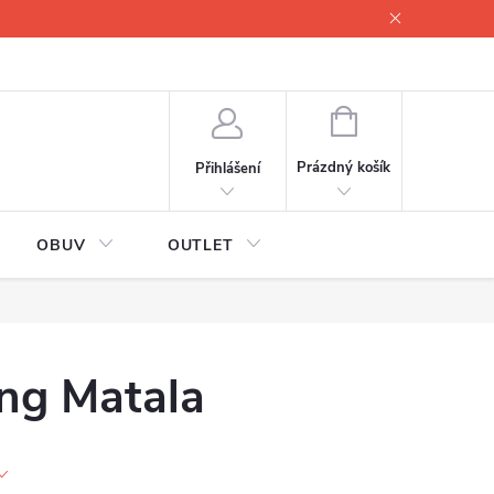
lové
Proč servisovat lyže
Testovací lyže
O nás
Fotogale
NÁKUPNÍ
KOŠÍK
Prázdný košík
Přihlášení
OBUV
OUTLET
ing Matala