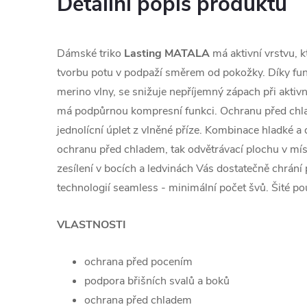
Detailní popis produktu
Dámské triko
Lasting MATALA
má aktivní vrstvu, 
tvorbu potu v podpaží směrem od pokožky. Díky funk
merino vlny, se snižuje nepříjemný zápach při aktiv
má podpůrnou kompresní funkci. Ochranu před chl
jednolícní úplet z vlněné příze. Kombinace hladké a 
ochranu před chladem, tak odvětrávací plochu v mí
zesílení v bocích a ledvinách Vás dostatečně chrání
technologií seamless - minimální počet švů. Šité po
VLASTNOSTI
ochrana před pocením
podpora břišních svalů a boků
ochrana před chladem