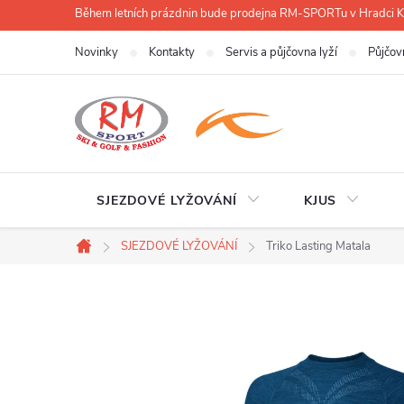
Přejít
Během letních prázdnin bude prodejna RM-SPORTu v Hradci
na
Novinky
Kontakty
Servis a půjčovna lyží
Půjčov
obsah
SJEZDOVÉ LYŽOVÁNÍ
KJUS
SJEZDOVÉ LYŽOVÁNÍ
Triko Lasting Matala
Domů