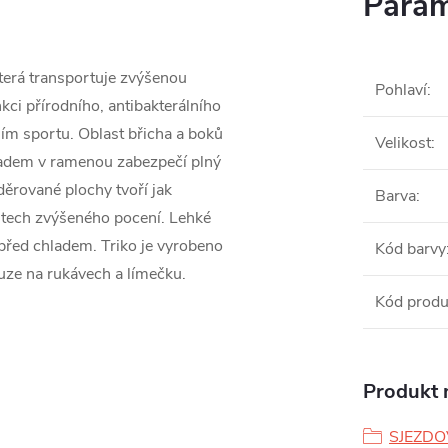
Param
která transportuje zvýšenou
Pohlaví
:
ci přírodního, antibakterálního
ním sportu. Oblast břicha a boků
Velikost
:
adem v ramenou zabezpečí plný
děrované plochy tvoří jak
Barva
:
stech zvýšeného pocení. Lehké
 před chladem. Triko je vyrobeno
Kód barvy
uze na rukávech a límečku.
Kód produ
Produkt n
SJEZDO