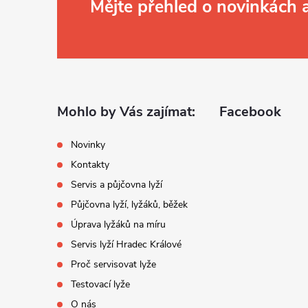
Z
Mějte přehled o novinkách
á
p
a
Mohlo by Vás zajímat:
Facebook
t
Novinky
Kontakty
í
Servis a půjčovna lyží
Půjčovna lyží, lyžáků, běžek
Úprava lyžáků na míru
Servis lyží Hradec Králové
Proč servisovat lyže
Testovací lyže
O nás