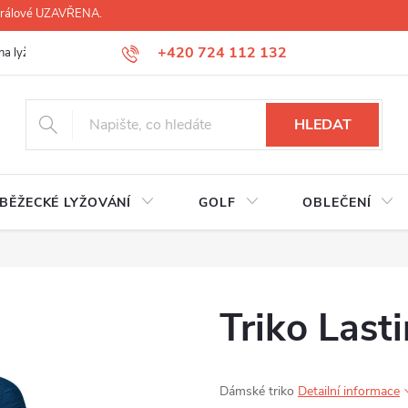
 Králové UZAVŘENA.
+420 724 112 132
na lyží, lyžáků, běžek
Úprava lyžáků na míru
Servis lyží Hradec Krá
HLEDAT
BĚŽECKÉ LYŽOVÁNÍ
GOLF
OBLEČENÍ
Triko Last
Dámské triko
Detailní informace