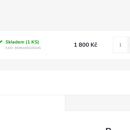
Skladem
(1 KS)
1 800 Kč
EAN:
8596445035445