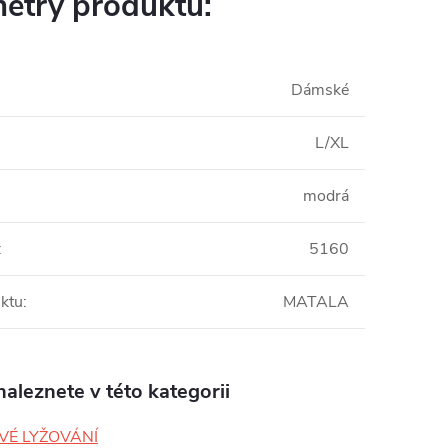
etry produktu:
Dámské
L/XL
modrá
:
5160
ktu
:
MATALA
aleznete v této kategorii
VÉ LYŽOVÁNÍ