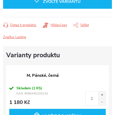
ZVOLTE VARIANTU
Dotaz k produktu
Hlídací pes
Sdílet
Značka:
Lasting
M, Pánské, černá
Skladem
(1 KS)
EAN:
8596445229134
1 180 Kč