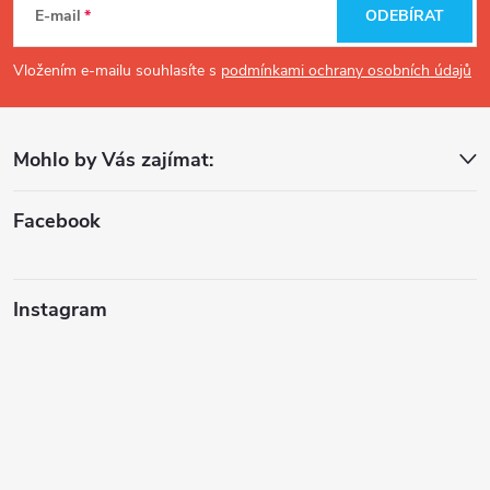
á
E-mail
ODEBÍRAT
p
Vložením e-mailu souhlasíte s
podmínkami ochrany osobních údajů
a
Mohlo by Vás zajímat:
t
í
Facebook
Instagram