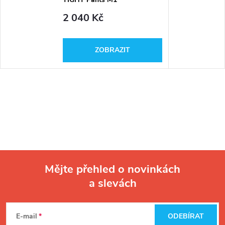
2 040 Kč
ZOBRAZIT
Mějte přehled o novinkách
a slevách
Z
á
E-mail
ODEBÍRAT