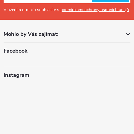
p
Vložením e-mailu souhlasíte s
podmínkami ochrany osobních údajů
a
Mohlo by Vás zajímat:
t
í
Facebook
Instagram