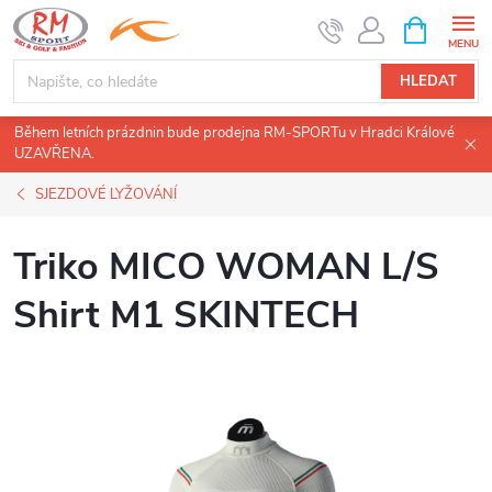
Přejít
NÁKUPNÍ
KOŠÍK
na
obsah
HLEDAT
Během letních prázdnin bude prodejna RM-SPORTu v Hradci Králové
UZAVŘENA.
SJEZDOVÉ LYŽOVÁNÍ
Triko MICO WOMAN L/S
Shirt M1 SKINTECH