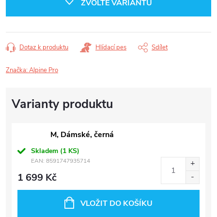
ZVOLTE VARIANTU
Dotaz k produktu
Hlídací pes
Sdílet
Značka:
Alpine Pro
M, Dámské, černá
Skladem
(1 KS)
EAN:
8591747935714
1 699 Kč
VLOŽIT DO KOŠÍKU