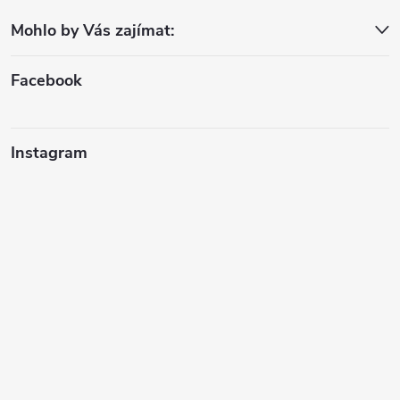
a
Mohlo by Vás zajímat:
t
í
Facebook
Instagram