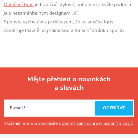
Oblečení Kjus
je tradičně stylové, pohodlné, skvěle padne a
je s nezaměnitelným designem „K“.
Spousta vychytávek je důkazem, že se značka Kjus
zaměřuje hlavně na praktickou a funkční stránku sportu.
Mějte přehled o novinkách
a slevách
Z
á
E-mail
ODEBÍRAT
p
Vložením e-mailu souhlasíte s
podmínkami ochrany osobních údajů