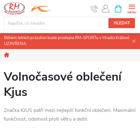
Přejít
NÁKUPNÍ
KOŠÍK
na
obsah
HLEDAT
Během letních prázdnin bude prodejna RM-SPORTu v Hradci Králové
UZAVŘENA.
Domů
Volnočasové oblečení
Kjus
Značka KJUS patří mezi nejlepší funkční oblečení. Maximální
funkčnost, odolnost proti větru a dešti.