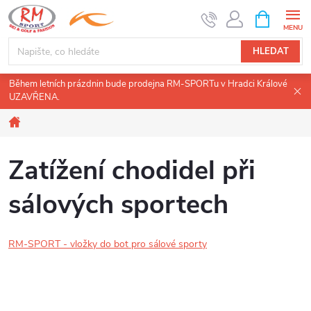
Přejít
NÁKUPNÍ
KOŠÍK
na
obsah
HLEDAT
Během letních prázdnin bude prodejna RM-SPORTu v Hradci Králové
UZAVŘENA.
Domů
Zatížení chodidel při
sálových sportech
RM-SPORT - vložky do bot pro sálové sporty