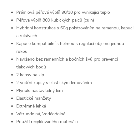
Prémiová péřová výplň 90/10 pro vynikající teplo
Péřová výplň 800 kubických palců (cuin)
Hybridní konstrukce s 60g polstrováním na ramenou, kapuci
a rukávech
Kapuce kompatibilní s helmou s regulací objemu jednou
rukou
Navrženo bez ramenních a bočních švů pro prevenci
tlakových bodů
2 kapsy na zip
2 vnitřní kapsy s elastickým lemováním
Plynule nastavitelný lem
Elastické manžety
Extrémně lehká
Větruodolná, Voděodolná
Použití recyklovaného materiálu