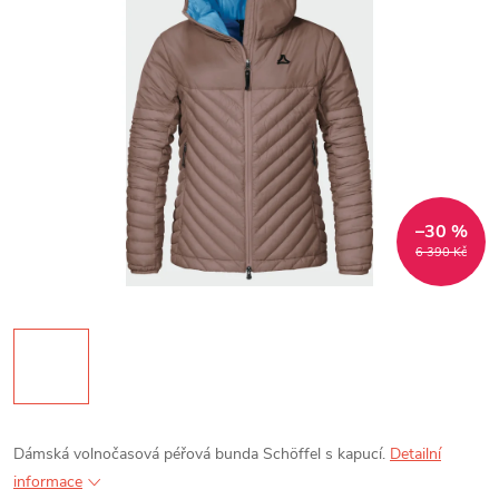
–30 %
6 390 Kč
Dámská volnočasová péřová bunda Schöffel s kapucí.
Detailní
informace