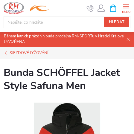
Přejít
NÁKUPNÍ
KOŠÍK
na
obsah
HLEDAT
Během letních prázdnin bude prodejna RM-SPORTu v Hradci Králové
UZAVŘENA.
SJEZDOVÉ LYŽOVÁNÍ
Bunda SCHÖFFEL Jacket
Style Safuna Men