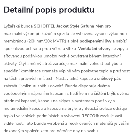
Detailní popis produktu
Lyžařská bunda
SCHÖFFEL Jacket Style Safuna Men
pro
maximální výkon při každém sjezdu. Je vybavena vysoce výkonnou
membránou (20k mm/20k MVTR) a plně
podlepenými švy
a nabízí
spolehlivou ochranu proti větru a vlhku.
Ventilační otvory
se zipy a
síťovanou podšívkou umožní rychlé odvětrání během intenzivní
aktivity. Čtyř směrný streč zaručuje maximální volnost pohybu a
speciální kombinace gramáže výplně vám poskytne teplo a pružnost
na těch správných místech. Nastavitelná kapuce a
sněhový pás
zabraňují vniknutí sněhu dovnitř. Bunda disponuje dvěma
voděodolnými náprsními kapsami s hadříkem na čištění brýlí, dvěma
předními kapsami, kapsou na skipas a systémem podšívky s
multimediální kapsou a kapsou na brýle. Syntetická izolace udržuje
teplo i ve vlhkých podmínkách a vybavení
RECCO®
zvyšuje vaši
viditelnost. Tato bunda vyrobená z recyklovaných materiálů je vaším
dokonalým společníkem pro náročné dny na svahu.