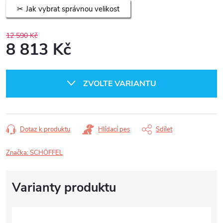
Jak vybrat správnou velikost
12 590 Kč
8 813 Kč
Měrná
cena:
ZVOLTE VARIANTU
Dotaz k produktu
Hlídací pes
Sdílet
Značka:
SCHÖFFEL