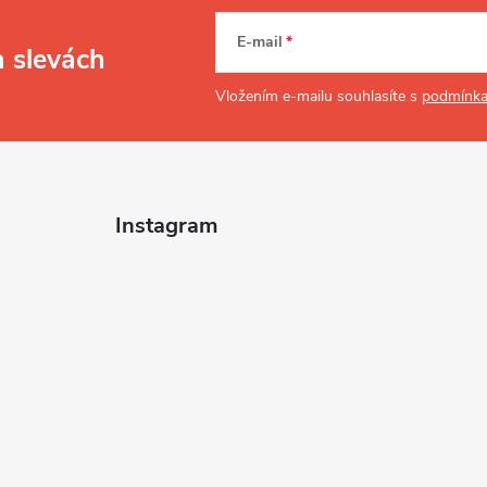
E-mail
a slevách
Vložením e-mailu souhlasíte s
podmínka
Instagram