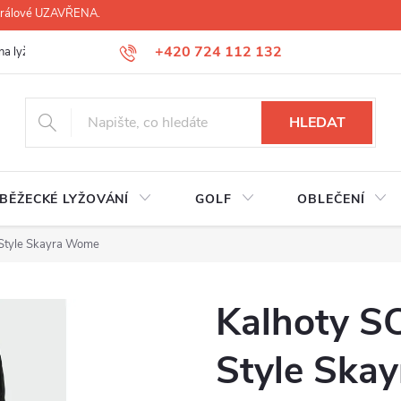
 Králové UZAVŘENA.
+420 724 112 132
na lyží, lyžáků, běžek
Úprava lyžáků na míru
Servis lyží Hradec Krá
HLEDAT
BĚŽECKÉ LYŽOVÁNÍ
GOLF
OBLEČENÍ
Style Skayra Wome
Kalhoty S
Style Ska