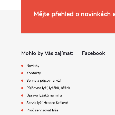
Z
Mějte přehled o novinkách
á
p
a
Mohlo by Vás zajímat:
Facebook
t
Novinky
Kontakty
í
Servis a půjčovna lyží
Půjčovna lyží, lyžáků, běžek
Úprava lyžáků na míru
Servis lyží Hradec Králové
Proč servisovat lyže