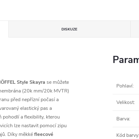
DISKUZE
Param
ÖFFEL Style Skayra
se můžete
Pohlaví
:
ná membrána (20k mm/20k MVTR)
ranu před nepřízní počasí a
Velikost
:
varovaný elastický pas a
hodlí a flexibility, kterou
Barva
:
vicích lze nastavit pomocí zipu
ajů. Díky měkké
fleecové
Kód barvy