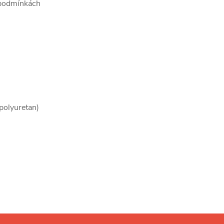
h podmínkách
polyuretan)