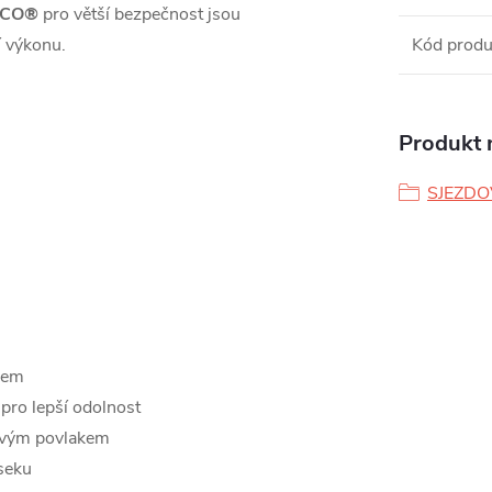
CCO®
pro větší bezpečnost jsou
ní výkonu.
Kód produ
Produkt n
SJEZDO
pem
pro lepší odolnost
zovým povlakem
seku