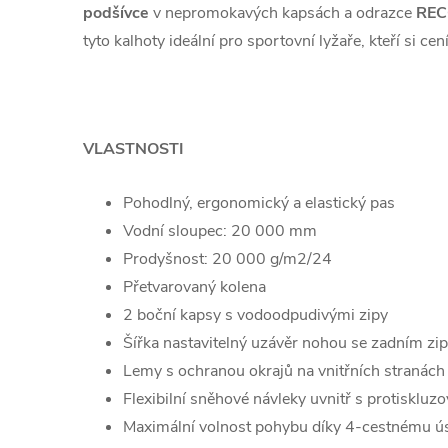
podšívce
v nepromokavých kapsách a odrazce
RE
tyto kalhoty ideální pro sportovní lyžaře, kteří si ce
VLASTNOSTI
Pohodlný, ergonomický a elastický pas
Vodní sloupec: 20 000 mm
Prodyšnost: 20 000 g/m2/24
Přetvarovaný kolena
2 boční kapsy s vodoodpudivými zipy
Šířka nastavitelný uzávěr nohou se zadním zi
Lemy s ochranou okrajů na vnitřních stranách 
Flexibilní sněhové návleky uvnitř s protisklu
Maximální volnost pohybu díky 4-cestnému ú