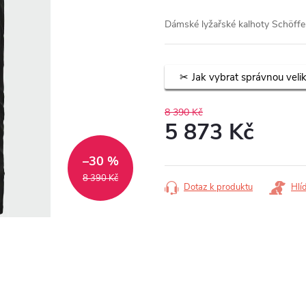
Dámské lyžařské kalhoty Schöffe
Jak vybrat správnou veli
8 390 Kč
5 873 Kč
Měrná
–30 %
cena:
8 390 Kč
Dotaz k produktu
Hlí