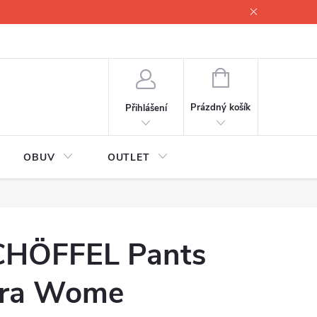
lové
Proč servisovat lyže
Testovací lyže
O nás
Fotogale
NÁKUPNÍ
KOŠÍK
Prázdný košík
Přihlášení
OBUV
OUTLET
CHÖFFEL Pants
yra Wome