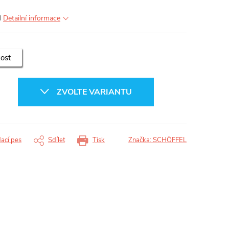
l
Detailní informace
kost
ZVOLTE VARIANTU
dací pes
Sdílet
Tisk
Značka:
SCHÖFFEL