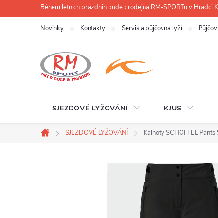
Přejít
Během letních prázdnin bude prodejna RM-SPORTu v Hradci
na
Novinky
Kontakty
Servis a půjčovna lyží
Půjčov
obsah
SJEZDOVÉ LYŽOVÁNÍ
KJUS
SJEZDOVÉ LYŽOVÁNÍ
Kalhoty SCHÖFFEL Pants 
Domů