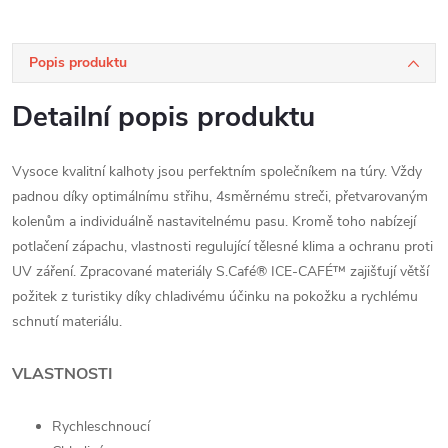
Popis produktu
Detailní popis produktu
Vysoce kvalitní kalhoty jsou perfektním společníkem na túry. Vždy
padnou díky optimálnímu střihu, 4směrnému streči, přetvarovaným
kolenům a individuálně nastavitelnému pasu. Kromě toho nabízejí
potlačení zápachu, vlastnosti regulující tělesné klima a ochranu proti
UV záření. Zpracované materiály S.Café® ICE-CAFÉ™ zajišťují větší
požitek z turistiky díky chladivému účinku na pokožku a rychlému
schnutí materiálu.
VLASTNOSTI
Rychleschnoucí