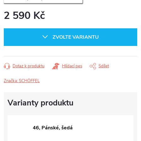
2 590 Kč
Měrná
cena:
ZVOLTE VARIANTU
Dotaz k produktu
Hlídací pes
Sdílet
Značka:
SCHÖFFEL
46, Pánské, šedá