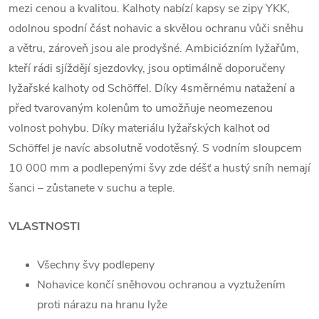
mezi cenou a kvalitou. Kalhoty nabízí kapsy se zipy YKK,
odolnou spodní část nohavic a skvělou ochranu vůči sněhu
a větru, zároveň jsou ale prodyšné. Ambiciózním lyžařům,
kteří rádi sjíždějí sjezdovky, jsou optimálně doporučeny
lyžařské kalhoty od Schöffel. Díky 4směrnému natažení a
před tvarovaným kolenům to umožňuje neomezenou
volnost pohybu. Díky materiálu lyžařských kalhot od
Schöffel je navíc absolutně vodotěsný. S vodním sloupcem
10 000 mm a podlepenými švy zde déšť a hustý sníh nemají
šanci – zůstanete v suchu a teple.
VLASTNOSTI
Všechny švy podlepeny
Nohavice končí sněhovou ochranou a vyztužením
proti nárazu na hranu lyže